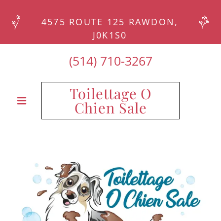
4575 ROUTE 125 RAWDON,
(514) 710-3267
Toilettage O
Chien Sale